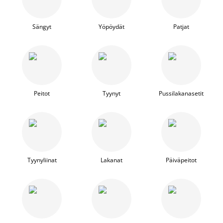
Sängyt
Yöpöydät
Patjat
Peitot
Tyynyt
Pussilakanasetit
Tyynyliinat
Lakanat
Päiväpeitot