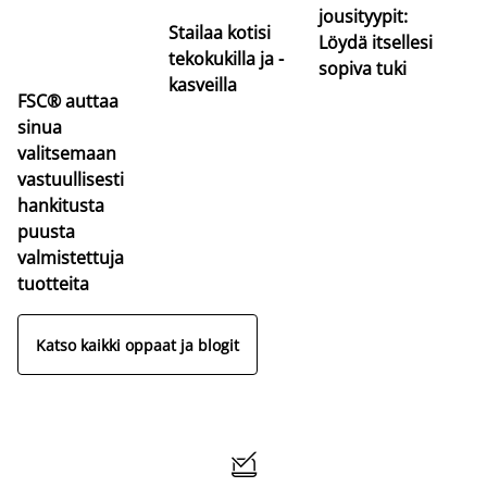
jousityypit:
Stailaa kotisi
Löydä itsellesi
tekokukilla ja -
sopiva tuki
kasveilla
FSC® auttaa
sinua
valitsemaan
vastuullisesti
hankitusta
puusta
valmistettuja
tuotteita
Katso kaikki oppaat ja blogit
