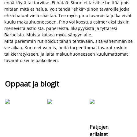
enää käytä tai tarvitse. Ei hätää: Sinun ei tarvitse heittää pois
mitään mitä et halua. Voit tehdä "ehkä"-pinon tavaroille jotka
ehkä haluat vielä säästää. Tee myös pino tavaroista jotka eivät
kuulu makuuhuoneeseen. Pino voi koostua esimerkiksi tiskiin
menevistä astioista, papereista, likapyykistä ja tyttäresi
Barbeista. Muista katsoa myös sängyn alle.
Mitä paremmin rutinoidut tähän tehtävään, sitä vähemmän se
vie aikaa. Kun olet valmis, heitä tarpeettomat tavarat roskiin
tai kierrätykseen, ja laita makuuhuoneeseen kuulumattomat
tavarat oikeille paikoilleen.
Oppaat ja blogit
Si
uu
va
Patjojen
erilaiset