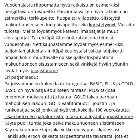
Vuodenajasta riippumatta hyvä ratkaisu on esimerkiksi
hengittävä untuvapeitto. Päiväunia varten hyvä ratkaisu on
esimerkiksi torkkupeitto,
huopa
tai villapeitto. Siisteyttä
makuuhuoneeseen luo päiväpeitto sekä
koristetyynyt
. Vieraita
tulossa? Meiltä löydät myös kätevät ilmapatjat ja muut
vieraspatjat. Tai ehkäpä kätevänä ratkaisuna toimisi
vuodesohva? Nettikaupastamme löydät myös esimerkiksi
paljon lahjaideoita - miltäpä kuulostaisi vaikka lahjakortti
omaan kotiin muuttavalle opiskelijalle? Inspiraatiota
makuuhuoneen sisustamiseen sekä vinkkejä hyviin yöuniin
löydät myös
blogistamme
.
Eri patjanlaadut
Patjoissamme on kolme laatukategoriaa: BASIC, PLUS ja GOLD.
BASIC on hyvä patja edulliseen hintaan. PLUS tarjoaa
enemmän mukavuutta ja laatua. GOLD takaa parhaan
mahdollisen laadun. GOLD vaahtomuovi-, joustin-, ja
runkopatjaa sekä jenkkisänkyä voit
kokeilla 100 vuorokautta
.
Lisää tietoa eri patjaluokista ja takuusta löydät oppaastamme
.
Käytä puoli tuntia joka päivä makuuhuoneen siistimiseen
Käy makuuhuone läpi joka viikko muovipussi kädessäsi.
Hankkiudu eroon kaikesta tarpeettomasta tavarasta, jota et