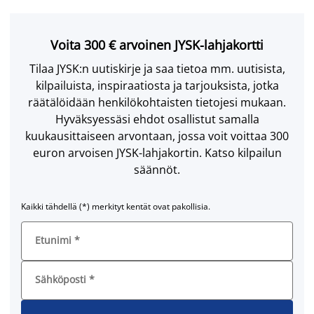
Voita 300 € arvoinen JYSK-lahjakortti
Tilaa JYSK:n uutiskirje ja saa tietoa mm. uutisista,
kilpailuista, inspiraatiosta ja tarjouksista, jotka
räätälöidään henkilökohtaisten tietojesi mukaan.
Hyväksyessäsi ehdot osallistut samalla
kuukausittaiseen arvontaan, jossa voit voittaa 300
euron arvoisen JYSK-lahjakortin. Katso kilpailun
säännöt.
Kaikki tähdellä (*) merkityt kentät ovat pakollisia.
Etunimi
*
Sähköposti
*