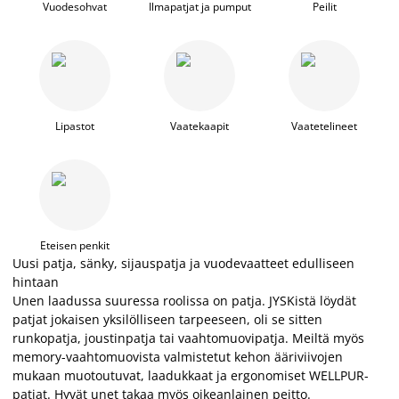
Vuodesohvat
Ilmapatjat ja pumput
Peilit
Lipastot
Vaatekaapit
Vaatetelineet
Eteisen penkit
Uusi patja, sänky, sijauspatja ja vuodevaatteet edulliseen
hintaan
Unen laadussa suuressa roolissa on patja. JYSKistä löydät
patjat jokaisen yksilölliseen tarpeeseen, oli se sitten
runkopatja, joustinpatja tai vaahtomuovipatja. Meiltä myös
memory-vaahtomuovista valmistetut kehon ääriviivojen
mukaan muotoutuvat, laadukkaat ja ergonomiset WELLPUR-
patjat. Hyvät unet takaa myös oikeanlainen peitto.