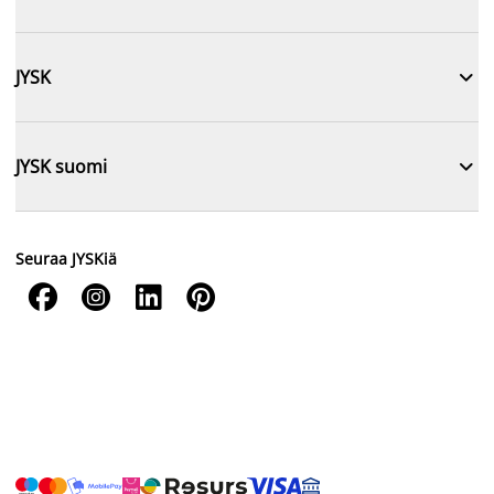

JYSK

JYSK suomi
Seuraa JYSKiä



