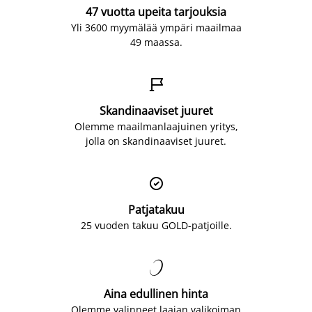
47 vuotta upeita tarjouksia
Yli 3600 myymälää ympäri maailmaa
49 maassa.

Skandinaaviset juuret
Olemme maailmanlaajuinen yritys,
jolla on skandinaaviset juuret.

Patjatakuu
25 vuoden takuu GOLD-patjoille.

Aina edullinen hinta
Olemme valinneet laajan valikoiman