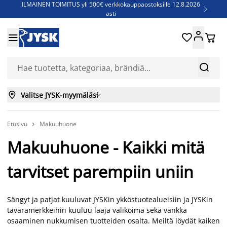
ILMAINEN TOIMITUS yli 500€ verkkokauppaostoksille 12.8.2026

asti
Parempiin uniin - Säästä jopa 60%





Sijauspatjoja - Säästä jopa 60%

Jenkkisänkyjä - Säästä jopa 60%



Valitse JYSK-myymäläsi

Etusivu
Makuuhuone

Makuuhuone - Kaikki mitä
tarvitset parempiin uniin
Sängyt ja patjat kuuluvat JYSKin ykköstuotealueisiin ja JYSKin
tavaramerkkeihin kuuluu laaja valikoima sekä vankka
osaaminen nukkumisen tuotteiden osalta. Meiltä löydät kaiken