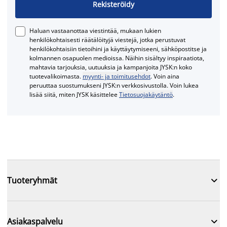
Rekisteröidy
Haluan vastaanottaa viestintää, mukaan lukien
henkilökohtaisesti räätälöityjä viestejä, jotka perustuvat
henkilökohtaisiin tietoihini ja käyttäytymiseeni, sähköpostitse ja
kolmannen osapuolen medioissa. Näihin sisältyy inspiraatiota,
mahtavia tarjouksia, uutuuksia ja kampanjoita JYSK:n koko
tuotevalikoimasta.
myynti- ja toimitusehdot
. Voin aina
peruuttaa suostumukseni JYSK:n verkkosivustolla. Voin lukea
lisää siitä, miten JYSK käsittelee
Tietosuojakäytäntö
.

Tuoteryhmät

Asiakaspalvelu