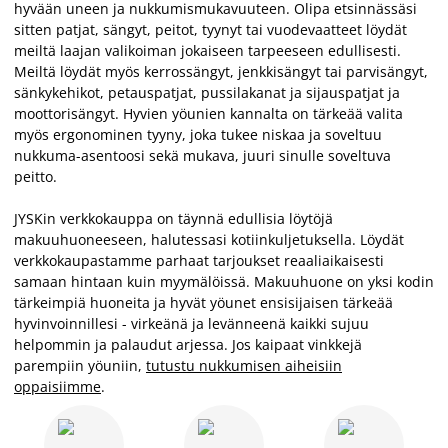
hyvään uneen ja nukkumismukavuuteen. Olipa etsinnässäsi
sitten patjat, sängyt, peitot, tyynyt tai vuodevaatteet löydät
meiltä laajan valikoiman jokaiseen tarpeeseen edullisesti.
Meiltä löydät myös kerrossängyt, jenkkisängyt tai parvisängyt,
sänkykehikot, petauspatjat, pussilakanat ja sijauspatjat ja
moottorisängyt. Hyvien yöunien kannalta on tärkeää valita
myös ergonominen tyyny, joka tukee niskaa ja soveltuu
nukkuma-asentoosi sekä mukava, juuri sinulle soveltuva
peitto.
JYSKin verkkokauppa on täynnä edullisia löytöjä
makuuhuoneeseen, halutessasi kotiinkuljetuksella. Löydät
verkkokaupastamme parhaat tarjoukset reaaliaikaisesti
samaan hintaan kuin myymälöissä. Makuuhuone on yksi kodin
tärkeimpiä huoneita ja hyvät yöunet ensisijaisen tärkeää
hyvinvoinnillesi - virkeänä ja levänneenä kaikki sujuu
helpommin ja palaudut arjessa. Jos kaipaat vinkkejä
parempiin yöuniin,
tutustu nukkumisen aiheisiin
oppaisiimme
.