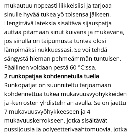
mukautuu nopeasti liikkeisiisi ja tarjoaa
sinulle hyvää tukea yö toisensa jälkeen.
Hengittävä lateksia sisältävä sijauspatja
auttaa pitämään sinut kuivana ja mukavana,
jos sinulla on taipumusta tuntea olosi
lämpimäksi nukkuessasi. Se voi tehdä
sängystä hieman pehmeämmän tuntuisen.
Päällinen voidaan pestä 60 °C:ssa.
2 runkopatjaa kohdennetulla tuella
Runkopatjat on suunniteltu tarjoamaan
kohdennettua tukea mukavuusvyöhykkeiden
ja -kerrosten yhdistelmän avulla. Se on jaettu
7 mukavuusvyöhykkeeseen ja 4
mukavuuskerrokseen, jotka sisältävät
pussijousia ja polyeetterivaahtomuovia, jotka