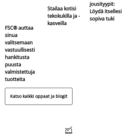
jousityypit:
Stailaa kotisi
Löydä itsellesi
tekokukilla ja -
sopiva tuki
kasveilla
FSC® auttaa
sinua
valitsemaan
vastuullisesti
hankitusta
puusta
valmistettuja
tuotteita
Katso kaikki oppaat ja blogit
