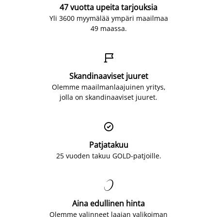
47 vuotta upeita tarjouksia
Yli 3600 myymälää ympäri maailmaa
49 maassa.

Skandinaaviset juuret
Olemme maailmanlaajuinen yritys,
jolla on skandinaaviset juuret.

Patjatakuu
25 vuoden takuu GOLD-patjoille.

Aina edullinen hinta
Olemme valinneet laajan valikoiman