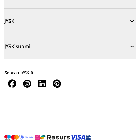

JYSK

JYSK suomi
Seuraa JYSKiä



