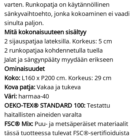
varten. Runkopatja on käytännöllinen
sänkyvaihtoehto, jonka kokoaminen ei vaadi
sinulta paljon.
Mitä kokonaisuuteen sisältyy
2 sijauspatjaa lateksilla. Korkeus: 5 cm
2 runkopatjaa kohdennetulla tuella
Jalat ja sängynpääty myydään erikseen
Ominaisuudet
Koko:
L160 x P200 cm. Korkeus: 29 cm
Kova patja:
Vakaa ja tukeva
Väri:
harmaa-40
OEKO-TEX® STANDARD 100:
Testattu
haitallisten aineiden varalta
FSC® Mix:
Puu- ja metsäperäiset materiaalit
tässä tuotteessa tulevat FSC®-sertifioiduista