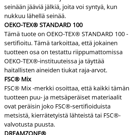
seinään jääviä jälkiä, joita voi syntyä, kun
nukkuu lähellä seinää.
OEKO-TEX® STANDARD 100
Tämä tuote on OEKO-TEX® STANDARD 100 -
sertifioitu. Tämä tarkoittaa, että jokainen
tuotteen osa on testattu riippumattomissa
OEKO-TEX®-instituuteissa ja täyttää
haitallisten aineiden tiukat raja-arvot.
FSC® Mix
FSC® Mix -merkki osoittaa, että kaikki tämän
tuotteen puu- ja metsäperäiset materiaalit
ovat peräisin joko FSC®-sertifioiduista
metsistä, kierrätetyistä lähteistä tai FSC®-
valvotusta puusta.
DREAMZONE®