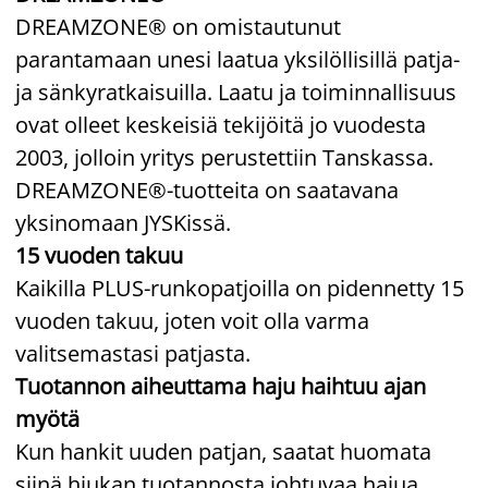
DREAMZONE® on omistautunut
parantamaan unesi laatua yksilöllisillä patja-
ja sänkyratkaisuilla. Laatu ja toiminnallisuus
ovat olleet keskeisiä tekijöitä jo vuodesta
2003, jolloin yritys perustettiin Tanskassa.
DREAMZONE®-tuotteita on saatavana
yksinomaan JYSKissä.
15 vuoden takuu
Kaikilla PLUS-runkopatjoilla on pidennetty 15
vuoden takuu, joten voit olla varma
valitsemastasi patjasta.
Tuotannon aiheuttama haju haihtuu ajan
myötä
Kun hankit uuden patjan, saatat huomata
siinä hiukan tuotannosta johtuvaa hajua.