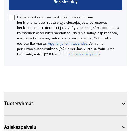
Rekisteröidy
Haluan vastaanottaa viestintää, mukaan lukien
henkilökohtaisesti räätälöityjä viestejä, jotka perustuvat
henkilökohtaisiin tietoihini ja käyttäytymiseeni, sähköpostitse ja
kolmannen osapuolen medioissa. Näihin sisältyy inspiraatiota,
mahtavia tarjouksia, uutuuksia ja kampanjoita JYSK:n koko
tuotevalikoimasta.
myynti- ja toimitusehdot
. Voin aina
peruuttaa suostumukseni JYSK:n verkkosivustolla. Voin lukea
lisää siitä, miten JYSK käsittelee
Tietosuojakäytäntö
.

Tuoteryhmät

Asiakaspalvelu