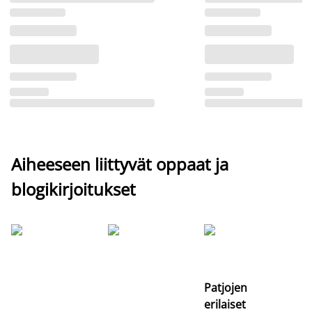
Aiheeseen liittyvät oppaat ja
blogikirjoitukset
Si
uu
va
Patjojen
erilaiset