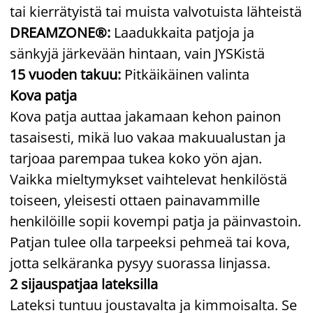
tai kierrätyistä tai muista valvotuista lähteistä
DREAMZONE®:
Laadukkaita patjoja ja
sänkyjä järkevään hintaan, vain JYSKistä
15 vuoden takuu:
Pitkäikäinen valinta
Kova patja
Kova patja auttaa jakamaan kehon painon
tasaisesti, mikä luo vakaa makuualustan ja
tarjoaa parempaa tukea koko yön ajan.
Vaikka mieltymykset vaihtelevat henkilöstä
toiseen, yleisesti ottaen painavammille
henkilöille sopii kovempi patja ja päinvastoin.
Patjan tulee olla tarpeeksi pehmeä tai kova,
jotta selkäranka pysyy suorassa linjassa.
2 sijauspatjaa lateksilla
Lateksi tuntuu joustavalta ja kimmoisalta. Se