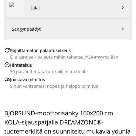
Jalat

Sängynpäädyt


Rajoittamaton palautusoikeus
Ei aikarajaa - palauta mihin tahansa JYSK-myymälään

Hintatakuu
30 päivän hintatakuu kaikille tuotteille

Joustava toimitus
Sinun valitsemasi nopea ja helppo toimitus
BJORSUND-moottorisänky 160x200 cm
KOLA-sijauspatjalla DREAMZONE®-
tuotemerkiltä on suunniteltu mukavia yöunia