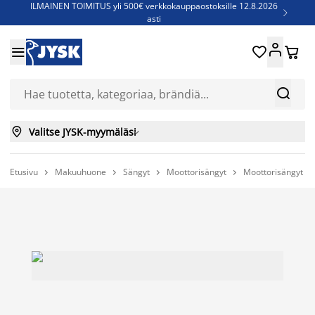
ILMAINEN TOIMITUS yli 500€ verkkokauppaostoksille 12.8.2026

asti
Parempiin uniin - Säästä jopa 60%





Sijauspatjoja - Säästä jopa 60%

Jenkkisänkyjä - Säästä jopa 60%



Valitse JYSK-myymäläsi

Etusivu
Makuuhuone
Sängyt
Moottorisängyt
Moottorisängyt



