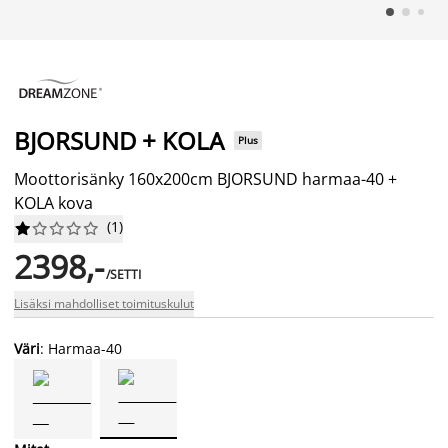
BJORSUND + KOLA
Plus
Moottorisänky 160x200cm BJORSUND harmaa-40 +
KOLA kova
(
1
)










2398,-
/SETTI
Lisäksi mahdolliset toimituskulut
Väri
: Harmaa-40