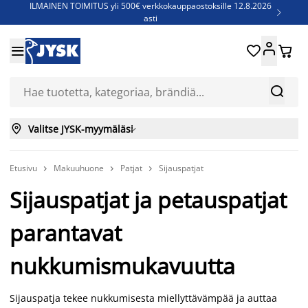
ILMAINEN TOIMITUS yli 500€ verkkokauppaostoksille 12.8.2026

asti
Parempiin uniin - Säästä jopa 60%





Sijauspatjoja - Säästä jopa 60%

Jenkkisänkyjä - Säästä jopa 60%



Valitse JYSK-myymäläsi

Etusivu
Makuuhuone
Patjat
Sijauspatjat



Sijauspatjat ja petauspatjat
parantavat
nukkumismukavuutta
Sijauspatja tekee nukkumisesta miellyttävämpää ja auttaa