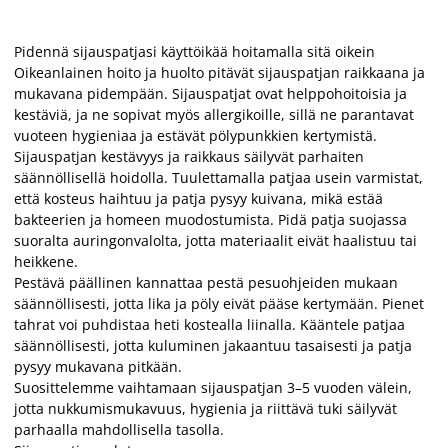
Pidennä sijauspatjasi käyttöikää hoitamalla sitä oikein
Oikeanlainen hoito ja huolto pitävät sijauspatjan raikkaana ja
mukavana pidempään. Sijauspatjat ovat helppohoitoisia ja
kestäviä, ja ne sopivat myös allergikoille, sillä ne parantavat
vuoteen hygieniaa ja estävät pölypunkkien kertymistä.
Sijauspatjan kestävyys ja raikkaus säilyvät parhaiten
säännöllisellä hoidolla. Tuulettamalla patjaa usein varmistat,
että kosteus haihtuu ja patja pysyy kuivana, mikä estää
bakteerien ja homeen muodostumista. Pidä patja suojassa
suoralta auringonvalolta, jotta materiaalit eivät haalistuu tai
heikkene.
Pestävä päällinen kannattaa pestä pesuohjeiden mukaan
säännöllisesti, jotta lika ja pöly eivät pääse kertymään. Pienet
tahrat voi puhdistaa heti kostealla liinalla. Kääntele patjaa
säännöllisesti, jotta kuluminen jakaantuu tasaisesti ja patja
pysyy mukavana pitkään.
Suosittelemme vaihtamaan sijauspatjan 3–5 vuoden välein,
jotta nukkumismukavuus, hygienia ja riittävä tuki säilyvät
parhaalla mahdollisella tasolla.