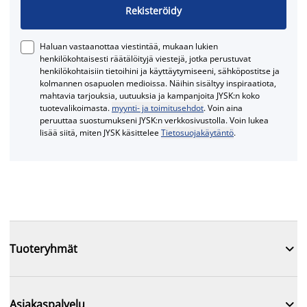
Rekisteröidy
Haluan vastaanottaa viestintää, mukaan lukien
henkilökohtaisesti räätälöityjä viestejä, jotka perustuvat
henkilökohtaisiin tietoihini ja käyttäytymiseeni, sähköpostitse ja
kolmannen osapuolen medioissa. Näihin sisältyy inspiraatiota,
mahtavia tarjouksia, uutuuksia ja kampanjoita JYSK:n koko
tuotevalikoimasta.
myynti- ja toimitusehdot
. Voin aina
peruuttaa suostumukseni JYSK:n verkkosivustolla. Voin lukea
lisää siitä, miten JYSK käsittelee
Tietosuojakäytäntö
.

Tuoteryhmät

Asiakaspalvelu