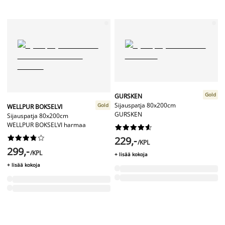
Gold
GURSKEN
Sijauspatja 80x200cm
Gold
WELLPUR BOKSELVI
GURSKEN
Sijauspatja 80x200cm
WELLPUR BOKSELVI harmaa




















229,-
/KPL
299,-
/KPL
+ lisää kokoja
+ lisää kokoja