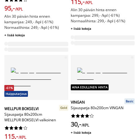
115,-
/KPL
95,-
/KPL
Alin 30 päivän hinta ennen
kampanjaa: 299,- /kpl (-61%)
Alin 30 päivän hinta ennen
Normaalihinta: 299,- /kpl (-61%)
kampanjaa: 249,- /kpl (-61%)
Normaalihinta: 249,- /kpl (-61%)
+ lisää kokoja
+ lisää kokoja
AINA EDULLINEN HINTA
-61%
Huipputarjous
Basic
VINGAN
Sijauspatja 80x200cm VINGAN
Gold
WELLPUR BOKSELVI
Sijauspatja 80x200cm










WELLPUR BOKSELVI valkoinen
30,-
/KPL










+ lisää kokoja
115,-
/KPL