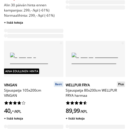
Alin 30 päivän hinta ennen
kampanjaa: 299,- /kpl (-61%)
Normaalihinta: 299,- /kpl (-61%)
+ lisää kokoja
AINA EDULLINEN HINTA
Basic
Plus
VINGAN
WELLPUR FRYA
Sijauspatja 105x200cm
Sijauspatja 80x200cm WELLPUR
VINGAN
FRYA harmaa




















40,-
89,99
/KPL
/KPL
+ lisää kokoja
+ lisää kokoja