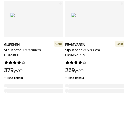
Gold
Gold
GURSKEN
FRAMVAREN
Sijauspatja 120x200cm
Sijauspatja 80x200cm
GURSKEN
FRAMVAREN




















379,-
269,-
/KPL
/KPL
+ lisää kokoja
+ lisää kokoja