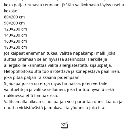
koko patja reunasta reunaan. JYSKin valikoimasta löytyy useita
kokoja:
80×200 cm
90×200 cm
120×200 cm
140×200 cm
160×200 cm
180×200 cm
Jos kaipaat enemmän tukea, valitse napakampi malli, joka
auttaa pitämään selän hyvässä asennossa. Herkille ja
allergikoille kannattaa valita allergiatestattu sijauspatja.
Helppohoitoisuutta tuo irrotettava ja konepestävä päällinen,
joka pitää patjan raikkaana pidempään.
Sijauspatjoissa on eroja myös hinnassa, joten vertaile
vaihtoehtoja ja valitse sellainen, joka tuntuu hyvältä sekä
nukkuessa että lompakossa.
Valitsemalla oikean sijauspatjan voit parantaa unesi laatua ja
nauttia virkistävästä ja mukavasta yöunesta joka ilta.
