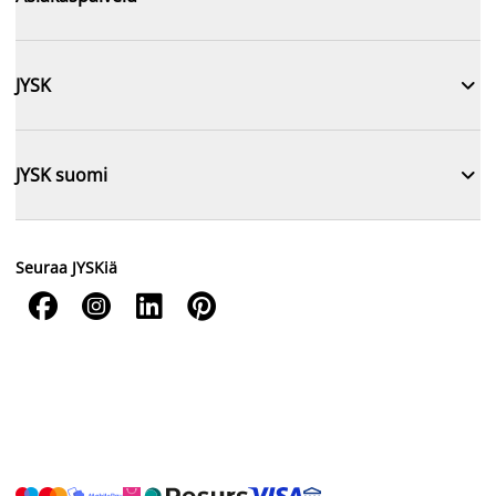

JYSK

JYSK suomi
Seuraa JYSKiä



