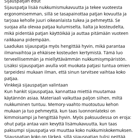
Sijauspatjan edut
Sijauspatja lisää nukkumismukavuutta ja tekee vuoteesta
ergonomisemman, sillä se tasapainottaa patjan kovuutta ja
tarjoaa keholle juuri oikeanlaista tukea ja pehmeyttä. Se
suojaa alla olevaa patjaa kulumiselta, lialta ja kosteudelta,
mikä pidentää patjan käyttöikää ja auttaa pitämään vuoteen
raikkaana pidempään.
Laadukas sijauspatja myös hengittää hyvin, mikä parantaa
ilmanvaihtoa ja ehkäisee kosteuden kertymistä. Tämä luo
terveellisemmän ja miellyttävämmän nukkumisympäristön.
Lisäksi sijauspatjan avulla voit muokata patjasi tuntua omien
tarpeidesi mukaan ilman, että sinun tarvitsee vaihtaa koko
patjaa.
Vinkkejä sijauspatjan valintaan
Kun hankit sijauspatjaa, kannattaa miettiä muutamaa
käytännön asiaa. Materiaali vaikuttaa paljon siihen, miltä
nukkuminen tuntuu. Memory-vaahto muotoutuu kehon
mukaan ja tuo pehmeyttä, kun taas luonnonlateksi on
kimmoisampi ja hengittää hyvin. Myös paksuudessa on eroja:
ohut patja antaa vain kevyttä lisämukavuutta, kun taas
paksumpi sijauspatja voi muuttaa koko nukkumiskokemuksen.
Sijauspatjan koko on tärkeä, sillä sijauspatjan tulisi peittää