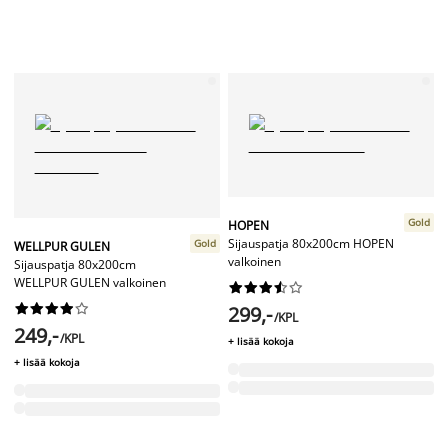
Gold
HOPEN
Sijauspatja 80x200cm HOPEN
Gold
WELLPUR GULEN
valkoinen
Sijauspatja 80x200cm
WELLPUR GULEN valkoinen




















299,-
/KPL
249,-
/KPL
+ lisää kokoja
+ lisää kokoja