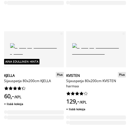
AINA EDULLINEN HINTA
Plus
Plus
KJELLA
KVISTEN
Sijauspatja 80x200cm KJELLA
Sijauspatja 80x200cm KVISTEN
harmaa




















60,-
/KPL
129,-
/KPL
+ lisää kokoja
+ lisää kokoja