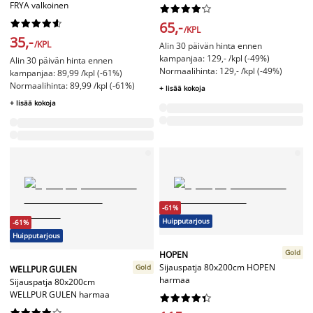
FRYA valkoinen




















65,-
/KPL
35,-
/KPL
Alin 30 päivän hinta ennen
kampanjaa: 129,- /kpl (-49%)
Alin 30 päivän hinta ennen
Normaalihinta: 129,- /kpl (-49%)
kampanjaa: 89,99 /kpl (-61%)
Normaalihinta: 89,99 /kpl (-61%)
+ lisää kokoja
+ lisää kokoja
-61%
Huipputarjous
-61%
Huipputarjous
Gold
HOPEN
Sijauspatja 80x200cm HOPEN
Gold
WELLPUR GULEN
harmaa
Sijauspatja 80x200cm
WELLPUR GULEN harmaa



















